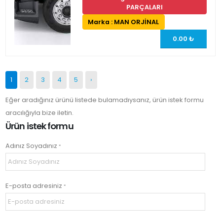
PARÇALARI
Marka : MAN ORJİNAL
0.00 ₺
1
2
3
4
5
›
Eğer aradığınız ürünü listede bulamadıysanız, ürün istek formu
aracılığıyla bize iletin.
Ürün istek formu
Adınız Soyadınız
*
E-posta adresiniz
*