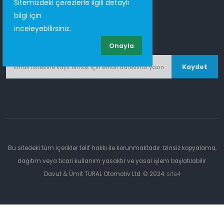
Sitemizdeki çerezlerle ilgili detaylı
bilgi için
KVKK Aydınlatma metnini
inceleyebilirsiniz.
Email listesi
Onayla
Kaydet
Bu sitedeki tüm içerikler telif hakkı ile korunmaktadır. İzinsiz kopyalama,
dağıtım veya ticari kullanım yasaktır ve yasal işlem başlatılabilir.
Davut & Ümit TURAL Otomotiv Ltd. © 2024.
site4