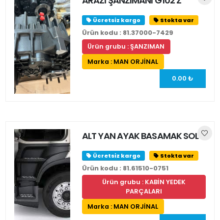
ARAZİ ŞANZIMANI G102 Z
Ücretsiz kargo
Stokta var
Ürün kodu : 81.37000-7429
Ürün grubu : ŞANZIMAN
Marka : MAN ORJİNAL
0.00 ₺
ALT YAN AYAK BASAMAK SOL
Ücretsiz kargo
Stokta var
Ürün kodu : 81.61510-0751
Ürün grubu : KABİN YEDEK
PARÇALARI
Marka : MAN ORJİNAL