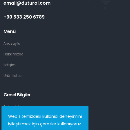
email@dutural.com
+90 533 250 6789
Menü
Anasayfa
Hakkımızda
İletişim
Ürün listesi
Genel Bilgiler
Satış sözleşmesi
Web sitemizdeki kullanıcı deneyimini
Gizlilik Güvenlik
iyileştirmek için çerezler kullanıyoruz.
KVKK