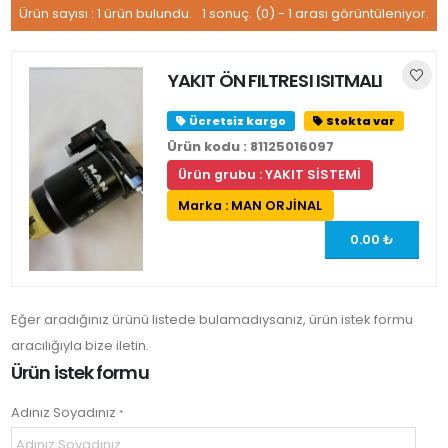
Ürün sayısı : 1 ürün bulundu.
1 sonuç.
(0) - 1
arası görüntüleniyor.
YAKIT ÖN FILTRESI ISITMALI
Ücretsiz kargo
Stokta var
Ürün kodu : 81125016097
Ürün grubu : YAKIT SİSTEMİ
Marka : MAN ORJİNAL
0.00 ₺
Eğer aradığınız ürünü listede bulamadıysanız, ürün istek formu
aracılığıyla bize iletin.
Ürün istek formu
Adınız Soyadınız
*