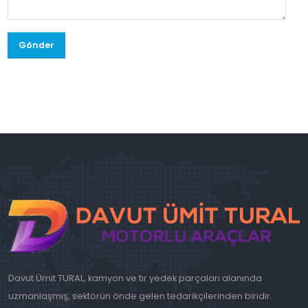
Gönder
Davut Ümit TURAL, kamyon ve tır yedek parçaları alanında
uzmanlaşmış, sektörün önde gelen tedarikçilerinden biridir.