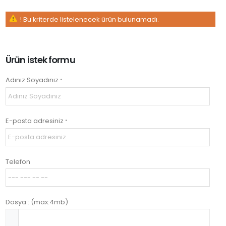
! Bu kriterde listelenecek ürün bulunamadı.
Ürün istek formu
Adınız Soyadınız
*
E-posta adresiniz
*
Telefon
Dosya : (max:4mb)