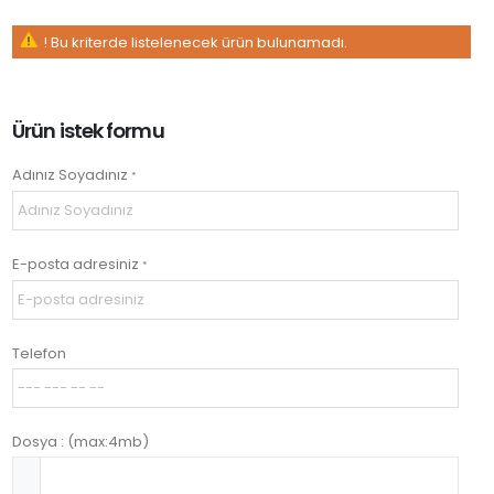
! Bu kriterde listelenecek ürün bulunamadı.
Ürün istek formu
Adınız Soyadınız
*
E-posta adresiniz
*
Telefon
Dosya : (max:4mb)