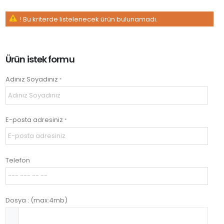
! Bu kriterde listelenecek ürün bulunamadı.
Ürün istek formu
Adınız Soyadınız
*
E-posta adresiniz
*
Telefon
Dosya : (max:4mb)