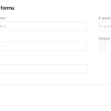
k formu
ınız
E-post
*
Dosya 