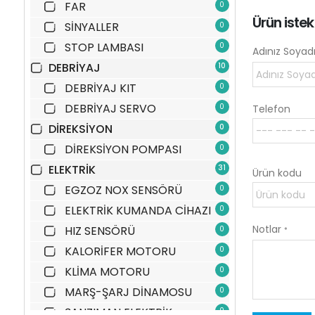
FAR
0
Ürün iste
SİNYALLER
0
STOP LAMBASI
0
Adınız Soyad
DEBRİYAJ
10
DEBRİYAJ KIT
0
DEBRİYAJ SERVO
0
Telefon
DİREKSİYON
0
DİREKSİYON POMPASI
0
ELEKTRİK
31
Ürün kodu
EGZOZ NOX SENSÖRÜ
0
ELEKTRİK KUMANDA CİHAZI
0
Notlar
HIZ SENSÖRÜ
0
*
KALORİFER MOTORU
0
KLİMA MOTORU
0
MARŞ-ŞARJ DİNAMOSU
0
ŞANZIMAN ELEKTRİK
0