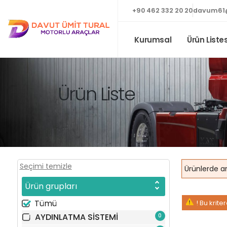
+90 462 332 20 20
davum61
Kurumsal
Ürün Listes
Ürün Liste
Seçimi temizle
Ürün grupları
Tümü
! Bu krit
AYDINLATMA SİSTEMİ
0