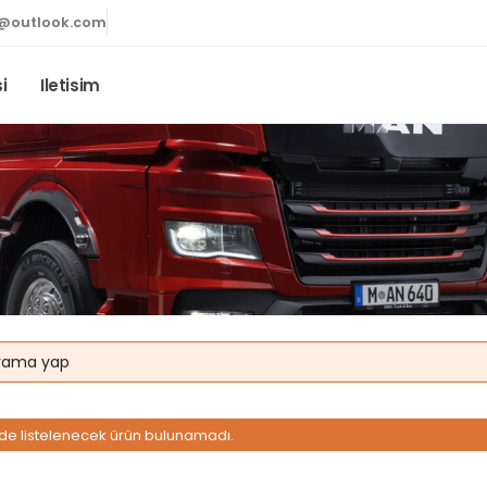
@outlook.com
i
Iletisim
erde listelenecek ürün bulunamadı.