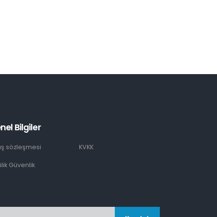
nel Bilgiler
ış sözleşmesi
KVKK
lilik Güvenlik