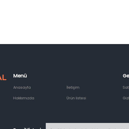
Menü
Ge
Anasayfa
İletişim
Sat
Hakkımızda
Ürün listesi
Giz