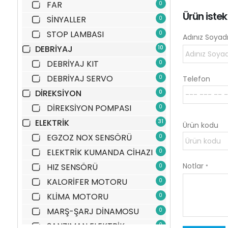
FAR
0
Ürün iste
SİNYALLER
0
STOP LAMBASI
0
Adınız Soyad
DEBRİYAJ
10
DEBRİYAJ KIT
0
DEBRİYAJ SERVO
0
Telefon
DİREKSİYON
0
DİREKSİYON POMPASI
0
ELEKTRİK
31
Ürün kodu
EGZOZ NOX SENSÖRÜ
0
ELEKTRİK KUMANDA CİHAZI
0
Notlar
HIZ SENSÖRÜ
0
*
KALORİFER MOTORU
0
KLİMA MOTORU
0
MARŞ-ŞARJ DİNAMOSU
0
ŞANZIMAN ELEKTRİK
0