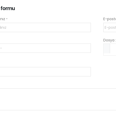
k formu
ınız
E-post
*
Dosya 