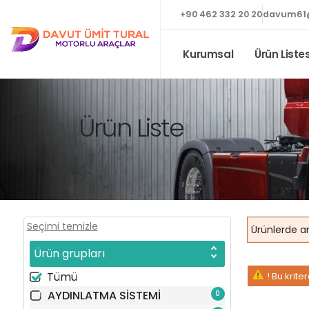
+90 462 332 20 20
davum61
Kurumsal
Ürün Listes
Ürün Liste
Seçimi temizle
Ürün grupları
Tümü
! Bu krit
AYDINLATMA SİSTEMİ
0