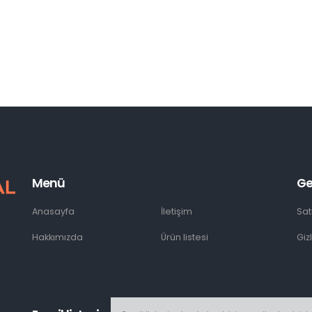
Menü
Ge
Anasayfa
İletişim
Sat
Hakkımızda
Ürün listesi
Giz