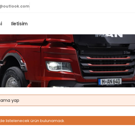
@outlook.com
i
Iletisim
erde listelenecek ürün bulunamadı.