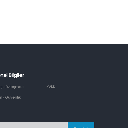
nel Bilgiler
ış sözleşmesi
KVKK
lilik Güvenlik