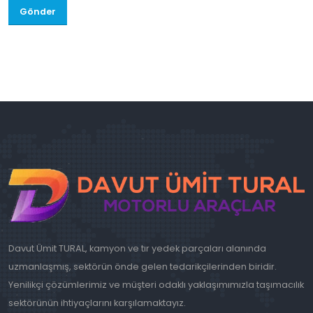
Gönder
Davut Ümit TURAL, kamyon ve tır yedek parçaları alanında
uzmanlaşmış, sektörün önde gelen tedarikçilerinden biridir.
Yenilikçi çözümlerimiz ve müşteri odaklı yaklaşımımızla taşımacılık
sektörünün ihtiyaçlarını karşılamaktayız.