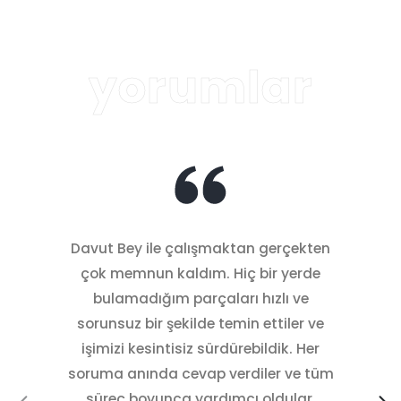
yorumlar
Davut Bey ile çalışmaktan gerçekten
çok memnun kaldım. Hiç bir yerde
g
bulamadığım parçaları hızlı ve
ü
sorunsuz bir şekilde temin ettiler ve
işimizi kesintisiz sürdürebildik. Her
soruma anında cevap verdiler ve tüm
süreç boyunca yardımcı oldular.