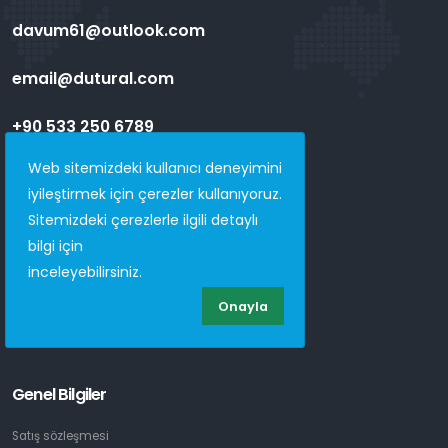
davum61@outlook.com
email@dutural.com
+90 533 250 6789
Web sitemizdeki kullanıcı deneyimini
Menü
iyileştirmek için çerezler kullanıyoruz.
Anasayfa
Sitemizdeki çerezlerle ilgili detaylı
bilgi için
KVKK Aydınlatma metnini
Hakkımızda
inceleyebilirsiniz.
İletişim
Onayla
Ürün listesi
Genel Bilgiler
Satış sözleşmesi