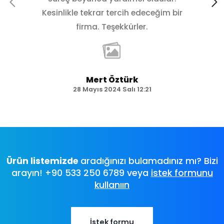
Kesinlikle tekrar tercih edeceğim bir
firma. Teşekkürler.
Mert Öztürk
28 Mayıs 2024 Salı 12:21
Ürün listemizde
aradığınızı bulamadınız mı? Bizi
arayın! +90 533 250 6789 veya
istek formunu
kullanıın
İstek formu